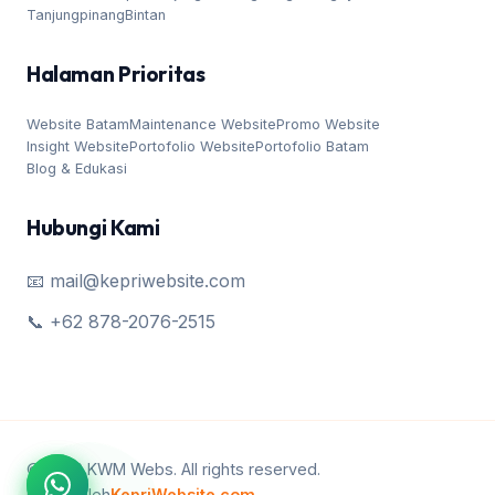
Tanjungpinang
Bintan
Halaman Prioritas
Website Batam
Maintenance Website
Promo Website
Insight Website
Portofolio Website
Portofolio Batam
Blog & Edukasi
Hubungi Kami
📧 mail@kepriwebsite.com
📞 +62 878-2076-2515
© 2026 KWM Webs. All rights reserved.
Dibuat oleh
KepriWebsite.com