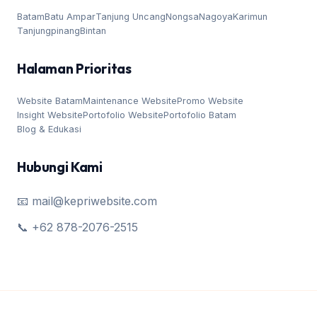
Batam
Batu Ampar
Tanjung Uncang
Nongsa
Nagoya
Karimun
Tanjungpinang
Bintan
Halaman Prioritas
Website Batam
Maintenance Website
Promo Website
Insight Website
Portofolio Website
Portofolio Batam
Blog & Edukasi
Hubungi Kami
📧 mail@kepriwebsite.com
📞 +62 878-2076-2515