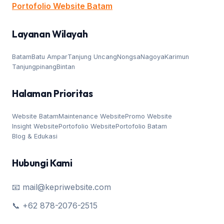
Portofolio Website Batam
Layanan Wilayah
Batam
Batu Ampar
Tanjung Uncang
Nongsa
Nagoya
Karimun
Tanjungpinang
Bintan
Halaman Prioritas
Website Batam
Maintenance Website
Promo Website
Insight Website
Portofolio Website
Portofolio Batam
Blog & Edukasi
Hubungi Kami
📧 mail@kepriwebsite.com
📞 +62 878-2076-2515