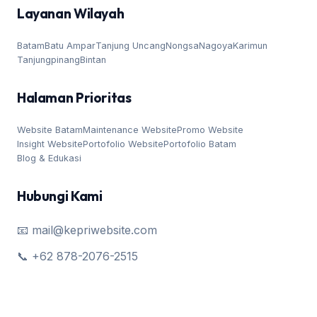
Layanan Wilayah
Batam
Batu Ampar
Tanjung Uncang
Nongsa
Nagoya
Karimun
Tanjungpinang
Bintan
Halaman Prioritas
Website Batam
Maintenance Website
Promo Website
Insight Website
Portofolio Website
Portofolio Batam
Blog & Edukasi
Hubungi Kami
📧 mail@kepriwebsite.com
📞 +62 878-2076-2515